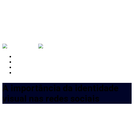
.facebook
.instagram
.linkedin
.behance
A importância da identidade
visual nas redes sociais