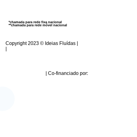
+351 266 098 020* |
+351 962 800 603**
geral@ideiasfluidas.pt
*chamada para rede fixa nacional
**chamada para rede móvel nacional
Copyright 2023 © Ideias Fluídas |
Política de Privacidade
|
Livro de Reclamações
Ficha do Projeto
| Co-financiado por: